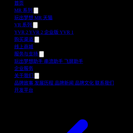
首页
MR 系列
玩出梦想 MR
天猫
VR 系列
YVR 2
YVR 2 企业版
YVR 1
购买渠道
线上商城
服务与支持
玩出梦想助手
串流助手
飞屏助手
企业服务
关于我们
品牌故事
发展历程
品牌新闻
品牌文化
联系我们
开发平台